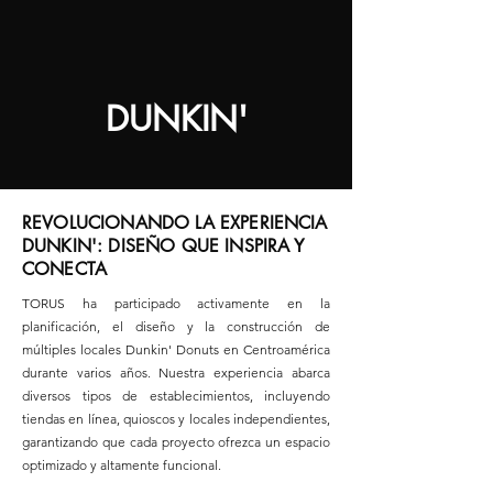
DUNKIN'
REVOLUCIONANDO LA EXPERIENCIA
DUNKIN': DISEÑO QUE INSPIRA Y
CONECTA
TORUS ha participado activamente en la
planificación, el diseño y la construcción de
múltiples locales Dunkin' Donuts en Centroamérica
durante varios años. Nuestra experiencia abarca
diversos tipos de establecimientos, incluyendo
tiendas en línea, quioscos y locales independientes,
garantizando que cada proyecto ofrezca un espacio
optimizado y altamente funcional.