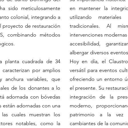
l ha sido meticulosamente
en mantener la integrid
anto colonial, integrando a
utilizando materiale
 proyecto de restauración
tradicionales. Al mi
US, combinando métodos
intervenciones modernas p
ógicos.
accesibilidad, garant
albergar diversos eventos
na planta cuadrada de 34
Hoy en día, el Claustr
 caracterizan por amplios
versátil para eventos cul
 anchura variables, que
ofreciendo un entorno ú
duales de los donantes a lo
el presente. Su restaurac
está adornada con bóvedas
integración de la pres
das están adornadas con una
moderno, proporciona
e las cuales muestran los
patrimonio a la vez 
ctores notables, como la
cambiantes de la comuni