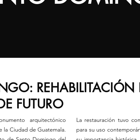
GO: REHABILITACIÓN 
DE FUTURO
numento arquitectónico
La restauración tuvo com
de la Ciudad de Guatemala.
para su uso contemporán
nto de Santo Domingo del
su importancia histórica